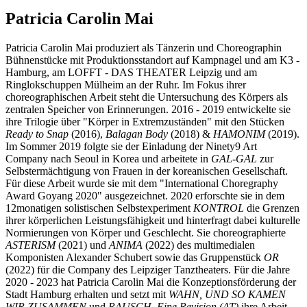
Patricia Carolin Mai
Patricia Carolin Mai produziert als Tänzerin und Choreographin
Bühnenstücke mit Produktionsstandort auf Kampnagel und am K3 -
Hamburg, am LOFFT - DAS THEATER Leipzig und am
Ringlokschuppen Mülheim an der Ruhr. Im Fokus ihrer
choreographischen Arbeit steht die Untersuchung des Körpers als
zentralen Speicher von Erinnerungen. 2016 - 2019 entwickelte sie
ihre Trilogie über "Körper in Extremzuständen" mit den Stücken
Ready to Snap
(2016),
Balagan Body
(2018) &
HAMONIM
(2019).
Im Sommer 2019 folgte sie der Einladung der Ninety9 Art
Company nach Seoul in Korea und arbeitete in
GAL-GAL
zur
Selbstermächtigung von Frauen in der koreanischen Gesellschaft.
Für diese Arbeit wurde sie mit dem "International Choregraphy
Award Goyang 2020" ausgezeichnet. 2020 erforschte sie in dem
12monatigen solistischen Selbstexperiment
KONTROL
die Grenzen
ihrer körperlichen Leistungsfähigkeit und hinterfragt dabei kulturelle
Normierungen von Körper und Geschlecht. Sie choreographierte
ASTERISM
(2021) und
ANIMA
(2022) des multimedialen
Komponisten Alexander Schubert sowie das Gruppenstück
OR
(2022) für die Company des Leipziger Tanztheaters. Für die Jahre
2020 - 2023 hat Patricia Carolin Mai die Konzeptionsförderung der
Stadt Hamburg erhalten und setzt mit
WAHN, UND SO KAMEN
WIR ZUSAMMEN
und
RAUSCH. Eine Revision (AT)
ihre Arbeit