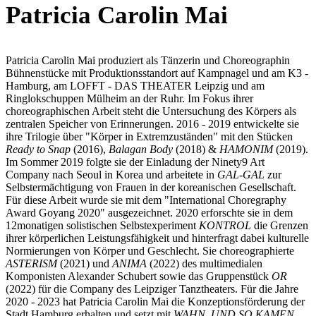
Patricia Carolin Mai
Patricia Carolin Mai produziert als Tänzerin und Choreographin
Bühnenstücke mit Produktionsstandort auf Kampnagel und am K3 -
Hamburg, am LOFFT - DAS THEATER Leipzig und am
Ringlokschuppen Mülheim an der Ruhr. Im Fokus ihrer
choreographischen Arbeit steht die Untersuchung des Körpers als
zentralen Speicher von Erinnerungen. 2016 - 2019 entwickelte sie
ihre Trilogie über "Körper in Extremzuständen" mit den Stücken
Ready to Snap
(2016),
Balagan Body
(2018) &
HAMONIM
(2019).
Im Sommer 2019 folgte sie der Einladung der Ninety9 Art
Company nach Seoul in Korea und arbeitete in
GAL-GAL
zur
Selbstermächtigung von Frauen in der koreanischen Gesellschaft.
Für diese Arbeit wurde sie mit dem "International Choregraphy
Award Goyang 2020" ausgezeichnet. 2020 erforschte sie in dem
12monatigen solistischen Selbstexperiment
KONTROL
die Grenzen
ihrer körperlichen Leistungsfähigkeit und hinterfragt dabei kulturelle
Normierungen von Körper und Geschlecht. Sie choreographierte
ASTERISM
(2021) und
ANIMA
(2022) des multimedialen
Komponisten Alexander Schubert sowie das Gruppenstück
OR
(2022) für die Company des Leipziger Tanztheaters. Für die Jahre
2020 - 2023 hat Patricia Carolin Mai die Konzeptionsförderung der
Stadt Hamburg erhalten und setzt mit
WAHN, UND SO KAMEN