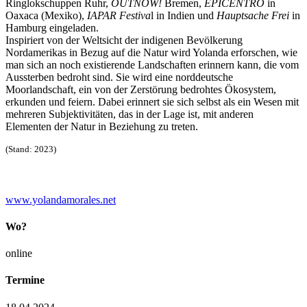
Ringlokschuppen Ruhr,
OUTNOW!
Bremen,
EPICENTRO
in
Oaxaca (Mexiko),
IAPAR Festiva
l in Indien und
Hauptsache Frei
in
Hamburg eingeladen.
Inspiriert von der Weltsicht der indigenen Bevölkerung
Nordamerikas in Bezug auf die Natur wird Yolanda erforschen, wie
man sich an noch existierende Landschaften erinnern kann, die vom
Aussterben bedroht sind. Sie wird eine norddeutsche
Moorlandschaft, ein von der Zerstörung bedrohtes Ökosystem,
erkunden und feiern. Dabei erinnert sie sich selbst als ein Wesen mit
mehreren Subjektivitäten, das in der Lage ist, mit anderen
Elementen der Natur in Beziehung zu treten.
(Stand: 2023)
www.yolandamorales.net
Wo?
online
Termine