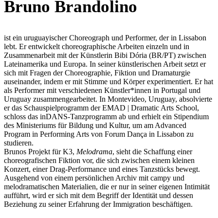
Bruno Brandolino
ist ein uruguayischer Choreograph und Performer, der in Lissabon
lebt. Er entwickelt choreographische Arbeiten einzeln und in
Zusammenarbeit mit der Künstlerin Bibi Dória (BR/PT) zwischen
Lateinamerika und Europa. In seiner künstlerischen Arbeit setzt er
sich mit Fragen der Choreographie, Fiktion und Dramaturgie
auseinander, indem er mit Stimme und Körper experimentiert. Er hat
als Performer mit verschiedenen Künstler*innen in Portugal und
Uruguay zusammengearbeitet. In Montevideo, Uruguay, absolvierte
er das Schauspielprogramm der EMAD | Dramatic Arts School,
schloss das inDANS-Tanzprogramm ab und erhielt ein Stipendium
des Ministeriums für Bildung und Kultur, um am Advanced
Program in Performing Arts von Forum Dança in Lissabon zu
studieren.
Brunos Projekt für K3,
Melodrama
, sieht die Schaffung einer
choreografischen Fiktion vor, die sich zwischen einem kleinen
Konzert, einer Drag-Performance und eines Tanzstücks bewegt.
Ausgehend von einem persönlichen Archiv mit campy und
melodramatischen Materialien, die er nur in seiner eigenen Intimität
aufführt, wird er sich mit dem Begriff der Identität und dessen
Beziehung zu seiner Erfahrung der Immigration beschäftigen.