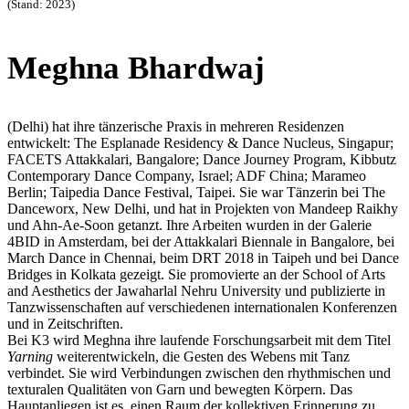
(Stand: 2023)
Meghna Bhardwaj
(Delhi) hat ihre tänzerische Praxis in mehreren Residenzen
entwickelt: The Esplanade Residency & Dance Nucleus, Singapur;
FACETS Attakkalari, Bangalore; Dance Journey Program, Kibbutz
Contemporary Dance Company, Israel; ADF China; Marameo
Berlin; Taipedia Dance Festival, Taipei. Sie war Tänzerin bei The
Danceworx, New Delhi, und hat in Projekten von Mandeep Raikhy
und Ahn-Ae-Soon getanzt. Ihre Arbeiten wurden in der Galerie
4BID in Amsterdam, bei der Attakkalari Biennale in Bangalore, bei
March Dance in Chennai, beim DRT 2018 in Taipeh und bei Dance
Bridges in Kolkata gezeigt. Sie promovierte an der School of Arts
and Aesthetics der Jawaharlal Nehru University und publizierte in
Tanzwissenschaften auf verschiedenen internationalen Konferenzen
und in Zeitschriften.
Bei K3 wird Meghna ihre laufende Forschungsarbeit mit dem Titel
Yarning
weiterentwickeln, die Gesten des Webens mit Tanz
verbindet. Sie wird Verbindungen zwischen den rhythmischen und
texturalen Qualitäten von Garn und bewegten Körpern. Das
Hauptanliegen ist es, einen Raum der kollektiven Erinnerung zu