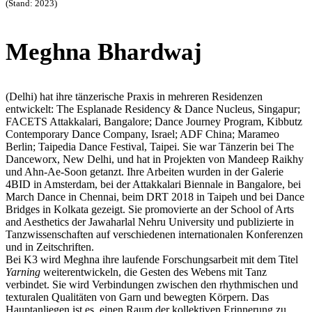
(Stand: 2023)
Meghna Bhardwaj
(Delhi) hat ihre tänzerische Praxis in mehreren Residenzen
entwickelt: The Esplanade Residency & Dance Nucleus, Singapur;
FACETS Attakkalari, Bangalore; Dance Journey Program, Kibbutz
Contemporary Dance Company, Israel; ADF China; Marameo
Berlin; Taipedia Dance Festival, Taipei. Sie war Tänzerin bei The
Danceworx, New Delhi, und hat in Projekten von Mandeep Raikhy
und Ahn-Ae-Soon getanzt. Ihre Arbeiten wurden in der Galerie
4BID in Amsterdam, bei der Attakkalari Biennale in Bangalore, bei
March Dance in Chennai, beim DRT 2018 in Taipeh und bei Dance
Bridges in Kolkata gezeigt. Sie promovierte an der School of Arts
and Aesthetics der Jawaharlal Nehru University und publizierte in
Tanzwissenschaften auf verschiedenen internationalen Konferenzen
und in Zeitschriften.
Bei K3 wird Meghna ihre laufende Forschungsarbeit mit dem Titel
Yarning
weiterentwickeln, die Gesten des Webens mit Tanz
verbindet. Sie wird Verbindungen zwischen den rhythmischen und
texturalen Qualitäten von Garn und bewegten Körpern. Das
Hauptanliegen ist es, einen Raum der kollektiven Erinnerung zu