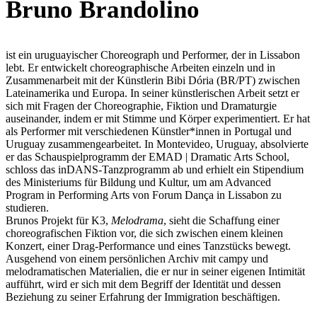
Bruno Brandolino
ist ein uruguayischer Choreograph und Performer, der in Lissabon
lebt. Er entwickelt choreographische Arbeiten einzeln und in
Zusammenarbeit mit der Künstlerin Bibi Dória (BR/PT) zwischen
Lateinamerika und Europa. In seiner künstlerischen Arbeit setzt er
sich mit Fragen der Choreographie, Fiktion und Dramaturgie
auseinander, indem er mit Stimme und Körper experimentiert. Er hat
als Performer mit verschiedenen Künstler*innen in Portugal und
Uruguay zusammengearbeitet. In Montevideo, Uruguay, absolvierte
er das Schauspielprogramm der EMAD | Dramatic Arts School,
schloss das inDANS-Tanzprogramm ab und erhielt ein Stipendium
des Ministeriums für Bildung und Kultur, um am Advanced
Program in Performing Arts von Forum Dança in Lissabon zu
studieren.
Brunos Projekt für K3,
Melodrama
, sieht die Schaffung einer
choreografischen Fiktion vor, die sich zwischen einem kleinen
Konzert, einer Drag-Performance und eines Tanzstücks bewegt.
Ausgehend von einem persönlichen Archiv mit campy und
melodramatischen Materialien, die er nur in seiner eigenen Intimität
aufführt, wird er sich mit dem Begriff der Identität und dessen
Beziehung zu seiner Erfahrung der Immigration beschäftigen.