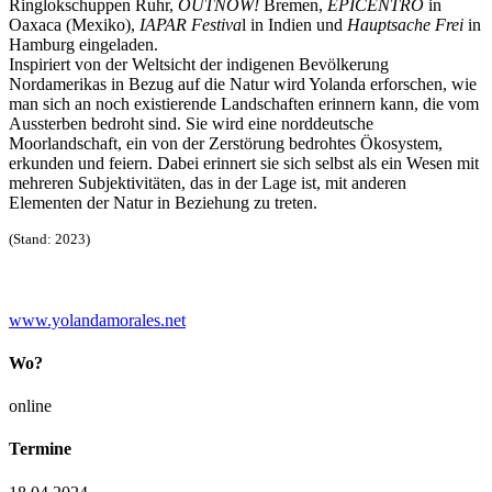
Ringlokschuppen Ruhr,
OUTNOW!
Bremen,
EPICENTRO
in
Oaxaca (Mexiko),
IAPAR Festiva
l in Indien und
Hauptsache Frei
in
Hamburg eingeladen.
Inspiriert von der Weltsicht der indigenen Bevölkerung
Nordamerikas in Bezug auf die Natur wird Yolanda erforschen, wie
man sich an noch existierende Landschaften erinnern kann, die vom
Aussterben bedroht sind. Sie wird eine norddeutsche
Moorlandschaft, ein von der Zerstörung bedrohtes Ökosystem,
erkunden und feiern. Dabei erinnert sie sich selbst als ein Wesen mit
mehreren Subjektivitäten, das in der Lage ist, mit anderen
Elementen der Natur in Beziehung zu treten.
(Stand: 2023)
www.yolandamorales.net
Wo?
online
Termine