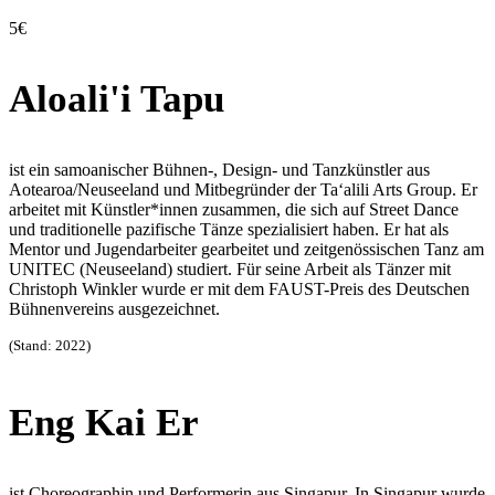
5€
Aloali'i Tapu
ist ein samoanischer Bühnen-, Design- und
Tanzkünstler aus
Aotearoa/Neuseeland und Mitbegründer
der Ta‘alili Arts Group. Er
arbeitet mit Künstler*innen
zusammen, die sich auf Street Dance
und traditionelle
pazifische Tänze spezialisiert haben. Er hat als
Mentor
und Jugendarbeiter gearbeitet und zeitgenössischen
Tanz am
UNITEC (Neuseeland) studiert. Für seine Arbeit
als Tänzer mit
Christoph Winkler wurde er mit dem
FAUST-Preis des Deutschen
Bühnenvereins ausgezeichnet.
(Stand: 2022)
Eng Kai Er
ist Choreographin und Performerin aus Singapur. In Singapur
wurde