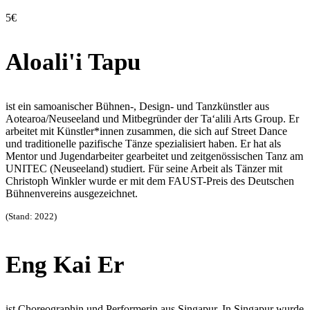
5€
Aloali'i Tapu
ist ein samoanischer Bühnen-, Design- und
Tanzkünstler aus
Aotearoa/Neuseeland und Mitbegründer
der Ta‘alili Arts Group. Er
arbeitet mit Künstler*innen
zusammen, die sich auf Street Dance
und traditionelle
pazifische Tänze spezialisiert haben. Er hat als
Mentor
und Jugendarbeiter gearbeitet und zeitgenössischen
Tanz am
UNITEC (Neuseeland) studiert. Für seine Arbeit
als Tänzer mit
Christoph Winkler wurde er mit dem
FAUST-Preis des Deutschen
Bühnenvereins ausgezeichnet.
(Stand: 2022)
Eng Kai Er
ist Choreographin und Performerin aus Singapur. In Singapur
wurde