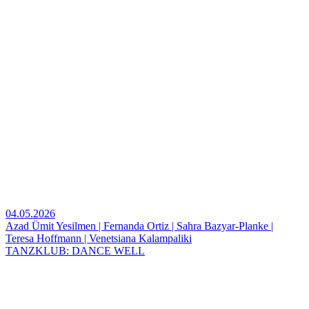
04.05.2026
Azad Ümit Yesilmen | Fernanda Ortiz | Sahra Bazyar-Planke |
Teresa Hoffmann | Venetsiana Kalampaliki
TANZKLUB: DANCE WELL