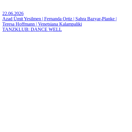
22.06.2026
Azad Ümit Yesilmen | Fernanda Ortiz | Sahra Bazyar-Planke |
Teresa Hoffmann | Venetsiana Kalampaliki
TANZKLUB: DANCE WELL