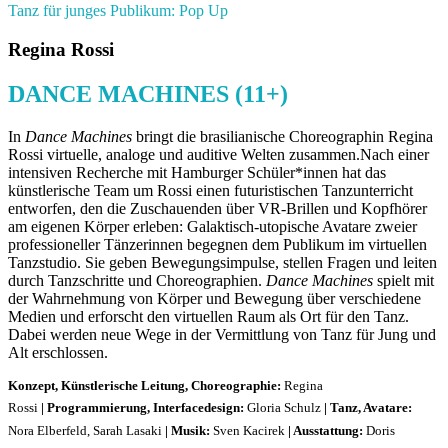
Tanz für junges Publikum: Pop Up
Regina Rossi
DANCE MACHINES (11+)
In
Dance Machines
bringt die brasilianische Choreographin Regina
Rossi virtuelle, analoge und auditive Welten zusammen.Nach einer
intensiven Recherche mit Hamburger Schüler*innen hat das
künstlerische Team um Rossi einen futuristischen Tanzunterricht
entworfen, den die Zuschauenden über VR-Brillen und Kopfhörer
am eigenen Körper erleben: Galaktisch-utopische Avatare zweier
professioneller Tänzerinnen begegnen dem Publikum im virtuellen
Tanzstudio. Sie geben Bewegungsimpulse, stellen Fragen und leiten
durch Tanzschritte und Choreographien.
Dance Machines
spielt mit
der Wahrnehmung von Körper und Bewegung über verschiedene
Medien und erforscht den virtuellen Raum als Ort für den Tanz.
Dabei werden neue Wege in der Vermittlung von Tanz für Jung und
Alt erschlossen.
Konzept, Künstlerische Leitung, Choreographie:
Regina
Rossi
|
Programmierung, Interfacedesign:
Gloria Schulz
|
Tanz, Avatare:
Nora Elberfeld, Sarah Lasaki
|
Musik:
Sven Kacirek
|
Ausstattung:
Doris