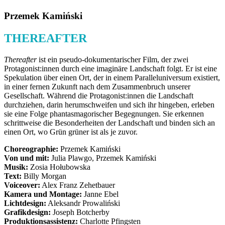
Przemek Kamiński
THEREAFTER
Thereafter
ist ein pseudo-dokumentarischer Film, der zwei
Protagonist:innen durch eine imaginäre Landschaft folgt. Er ist eine
Spekulation über einen Ort, der in einem Paralleluniversum existiert,
in einer fernen Zukunft nach dem Zusammenbruch unserer
Gesellschaft. Während die Protagonist:innen die Landschaft
durchziehen, darin herumschweifen und sich ihr hingeben, erleben
sie eine Folge phantasmagorischer Begegnungen. Sie erkennen
schrittweise die Besonderheiten der Landschaft und binden sich an
einen Ort, wo Grün grüner ist als je zuvor.
Choreographie:
Przemek Kamiński
Von und mit:
Julia Plawgo, Przemek Kamiński
Musik:
Zosia Hołubowska
Text:
Billy Morgan
Voiceover:
Alex Franz Zehetbauer
Kamera und Montage:
Janne Ebel
Lichtdesign:
Aleksandr Prowaliński
Grafikdesign:
Joseph Botcherby
Produktionsassistenz:
Charlotte Pfingsten