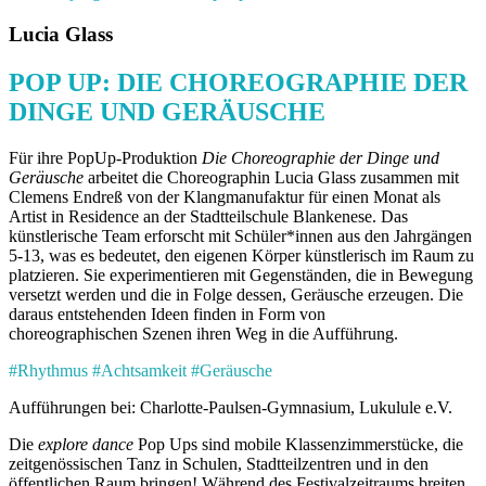
Lucia Glass
POP UP: DIE CHOREOGRAPHIE DER
DINGE UND GERÄUSCHE
Für ihre PopUp-Produktion
Die Choreographie der Dinge und
Geräusche
arbeitet die Choreographin Lucia Glass zusammen mit
Clemens Endreß von der Klangmanufaktur für einen Monat als
Artist in Residence an der Stadtteilschule Blankenese. Das
künstlerische Team erforscht mit Schüler*innen aus den Jahrgängen
5-13, was es bedeutet, den eigenen Körper künstlerisch im Raum zu
platzieren. Sie experimentieren mit Gegenständen, die in Bewegung
versetzt werden und die in Folge dessen, Geräusche erzeugen. Die
daraus entstehenden Ideen finden in Form von
choreographischen Szenen ihren Weg in die Aufführung.
#Rhythmus #Achtsamkeit #Geräusche
Aufführungen bei: Charlotte-Paulsen-Gymnasium, Lukulule e.V.
Die
explore dance
Pop Ups sind mobile Klassenzimmerstücke, die
zeit­genössischen Tanz in Schulen, Stadtteilzentren und in den
öffentlichen Raum bringen! Während des Festivalzeitraums breiten