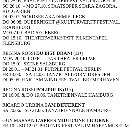
DO 25.09. FRAUEN*THEATERFESTIVAL FRANKFURT
SO 26.10. – MO 27.10. STAATSOPER STARA ZAGORA,
BULGARIEN
DI 07.07. NORDSEE AKADEMIE, LECK
DO 06.08. QUEERNIGHT @KULTURWERFT FESTIVAL,
FRANKFURT
MO 07.09. BAD SEGEBERG
DO 15.10. THEATERWERKSTATT PILKENTAFEL,
FLENSBURG
REGINA ROSSI
DU BIST DRAN! (11+)
MON 20.10. LOFFT - DAS THEATER LEIPZIG
DO 15.01. SZENE SALZBURG
DI 20.01. – MI 21.01. PURPLE FETIVAL BERLIN
FR 13.03. – SA 14.03. TANZPLATTFORM DRESDEN
DI 05.05. HART AM WIND FESTIVAL, BREMERHAVEN
REGINA ROSSI
POLIPOLIS (11+)
DI 16.06. & DO 19.06. TANZTRIENNALE HAMBURG
RICARDO URBINA
I AM DIFFERENT
SA 20.06.– SO 21.06. TANZTRIENNALE HAMBURG
GUY MARSAN
L'APRÈS-MIDI D'UNE LICORNE
FR 10. - SO 12.07. PHOENIX FESTIVAL IM HAFENMUSEUM