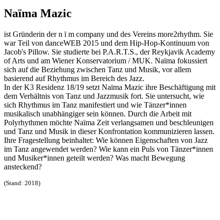
Naïma Mazic
ist Gründerin der n ï m company und des Vereins more2rhythm. Sie
war Teil von danceWEB 2015 und dem Hip-Hop-Kontinuum von
Jacob's Pillow. Sie studierte bei P.A.R.T.S., der Reykjavik Academy
of Arts und am Wiener Konservatorium / MUK. Naïma fokussiert
sich auf die Beziehung zwischen Tanz und Musik, vor allem
basierend auf Rhythmus im Bereich des Jazz.
In der K3 Residenz 18/19 setzt Naïma Mazic ihre Beschäftigung mit
dem Verhältnis von Tanz und Jazzmusik fort. Sie untersucht, wie
sich Rhythmus im Tanz manifestiert und wie Tänzer*innen
musikalisch unabhängiger sein können. Durch die Arbeit mit
Polyrhythmen möchte Naïma Zeit verlangsamen und beschleunigen
und Tanz und Musik in dieser Konfrontation kommunizieren lassen.
Ihre Fragestellung beinhaltet: Wie können Eigenschaften von Jazz
im Tanz angewendet werden? Wie kann ein Puls von Tänzer*innen
und Musiker*innen geteilt werden? Was macht Bewegung
ansteckend?
(Stand: 2018)