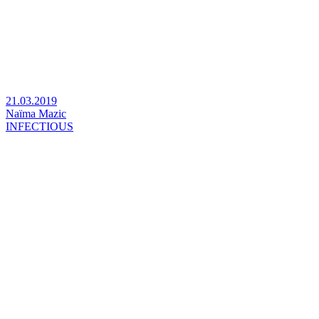
21.03.2019
Naïma Mazic
INFECTIOUS