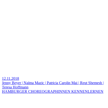
12.11.2018
Jenny Beyer | Naïma Mazic | Patricia Carolin Mai | Reut Shemesh |
Teresa Hoffmann
HAMBURGER CHOREOGRAPHINNEN KENNENLERNEN